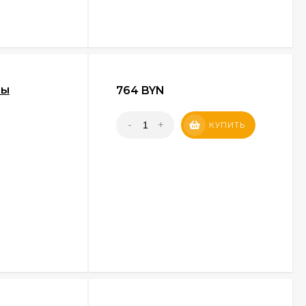
ны
764 BYN
-
+
КУПИТЬ