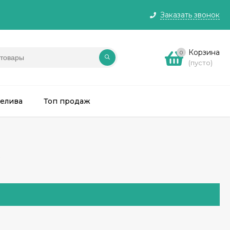
Заказать звонок
Корзина
0
(пусто)
релива
Топ продаж
e