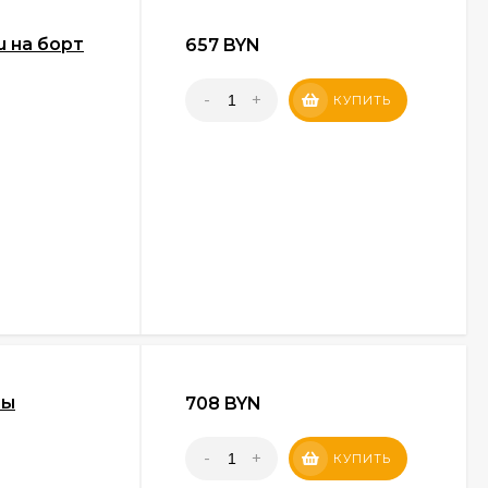
u на борт
657 BYN
-
+
КУПИТЬ
ны
708 BYN
-
+
КУПИТЬ