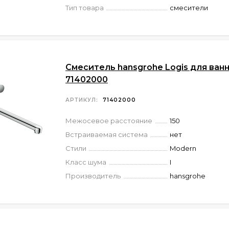
Тип товара
смесители
Смеситель hansgrohe Logis для ван
71402000
АРТИКУЛ:
71402000
Межосевое расстояние
150
Встраиваемая система
нет
Стили
Modern
Класс шума
I
Производитель
hansgrohe