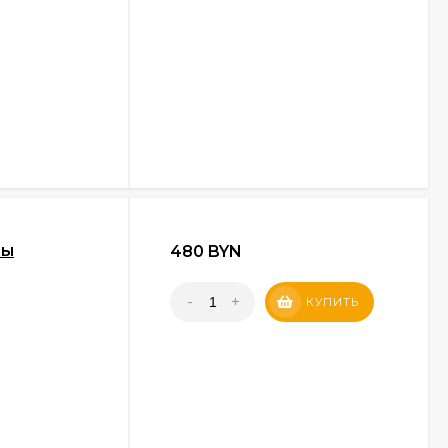
ны
480 BYN
-
+
КУПИТЬ