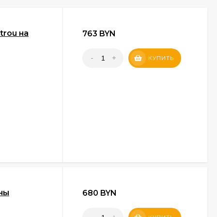
trou на
763 BYN
-
+
КУПИТЬ
ны
680 BYN