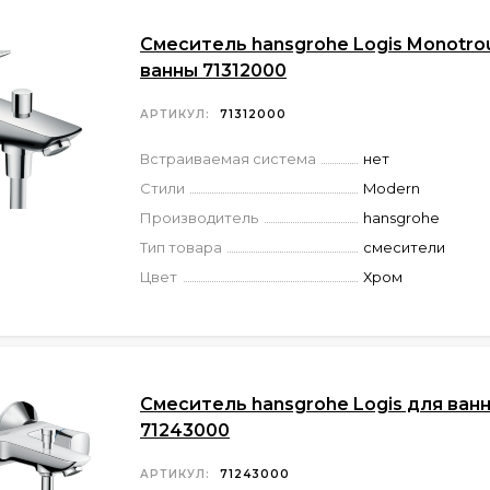
Смеситель hansgrohe Logis Monotro
ванны 71312000
АРТИКУЛ:
71312000
Встраиваемая система
нет
Стили
Modern
Производитель
hansgrohe
Тип товара
смесители
Цвет
Хром
Смеситель hansgrohe Logis для ван
71243000
АРТИКУЛ:
71243000