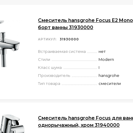
Смеситель hansgrohe Focus E2 Mono
борт ванны 31930000
АРТИКУЛ:
31930000
Встраиваемая система
нет
Стили
Modern
Класс шума
I
Производитель
hansgrohe
Тип товара
смесители
Смеситель hansgrohe Focus для ван
однорычажный, хром 31940000