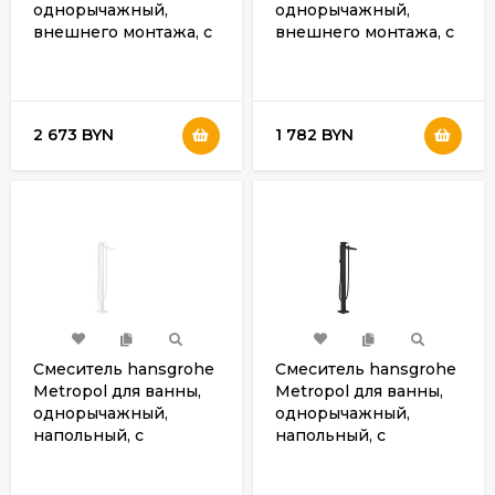
однорычажный,
однорычажный,
внешнего монтажа, с
внешнего монтажа, с
рычажной рукояткой,
рычажной рукояткой,
матовый черный
хром 32540000
32540670
2 673 BYN
1 782 BYN
Смеситель hansgrohe
Смеситель hansgrohe
Metropol для ванны,
Metropol для ванны,
однорычажный,
однорычажный,
напольный, с
напольный, с
рычаговой рукояткой,
рычаговой рукояткой,
матовый белый
матовый черный